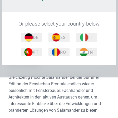
einem erlebnisorientierten Ansatz für die
Fachbesucher vollkommen neu inszeniert.
Or please select your country below
Türkheim/Unterallgäu, 01.06.2022. Für Salamander ist
die „Fensterbau Frontale“ schon immer ein ganz
DE
ES
IT
besonderes Event. Daher sendet das Traditionshaus
aus dem Unterallgäu mit seiner Teilnahme an der
diesjährigen europäischen Fenster-Leitmesse ein
PT
RO
IN
starkes Signal an die Fenster-Branche sowie an die
Messe Nürnberg.
Gleichzeitig möchte Salamander bei der Summer
Edition der Fensterbau Frontale endlich wieder
persönlich mit Fensterbauer, Fachhändler und
Architekten in den aktiven Austausch gehen, um
interessante Einblicke über die Entwicklungen und
prämierten Lösungen von Salamander zu bieten.