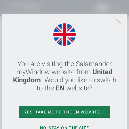
PL
01.06.2022
Salamander stellt auf
Fensterbau Frontale aus
You are visiting the Salamander
Mit Vorfreude blickt Salamander Window & Door
myWindow website from
United
Systems vom 12. – 15. Juli 2022 nach Nürnberg, um
Kingdom
. Would you like to switch
das prämierte Greta®Fenster, das neue
to the
EN
website?
Plattformsystem greenEvolution mit dem innovativen
„S3_Smart Sales System“ Konzept sowie weitere
Neuheiten der Branche vorzustellen. Innovation,
YES, TAKE ME TO THE EN WEBSITE
Design und Nachhaltigkeit werden mit dem neu
entwickelten „myWindow_Experience“-Messestand
auf der diesjährigen Summer Edition der Frontale in
NO, STAY ON THE SITE