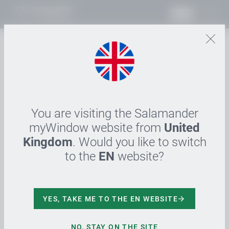
PL
02.08.2022
Salamander lädt
Mitarbeitende zum
alljährlichen Grillfest ein
You are visiting the Salamander
myWindow website from
United
Kingdom
. Would you like to switch
Mit der Unternehmensstrategie S500 strebt die
Salamander Industrie-Produkte GmbH das Ziel an,
to the
EN
website?
den Umsatz bis 2030 zu verdoppeln. Mit der
wichtigste Baustein dafür sind die qualifizierte und
motivierte Mitarbeiterinnen und Mitarbeiter. Als
YES, TAKE ME TO THE EN WEBSITE
Dankeschön hat Salamander auch in diesem Jahr
wieder zum traditionellen Grillfest vor dem Café
NO, STAY ON THE SITE