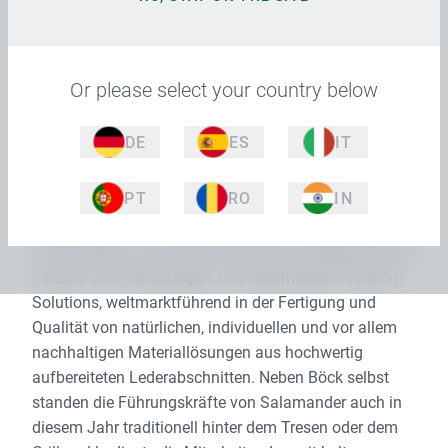
„Lurchi“ am Hauptsitz in Türkheim eingeladen.
Türkheim/Unterallgäu, 2.8.2022 – „Wir hatten großes
Glück mit dem Wetter und das Fest war mit rund 300
Or please select your country below
Mitarbeitenden sehr gut besucht“ zieht Personalleiter
Johannes Böck Bilanz zum Salamander-Grillfest am
DE
ES
IT
vergangenen Freitag. Eingeladen waren alle
Beschäftigten am Hauptsitz in Türkheim aus den
PT
RO
IN
beiden Geschäftsspartensparten Salamander Window
& Door Systems, einer der führenden europäischen
Systemgeber von designorientierten, energiesparenden
Fenster- und Türlösungen, und Salamander Premium
Solutions, weltmarktführend in der Fertigung und
Qualität von natürlichen, individuellen und vor allem
nachhaltigen Materiallösungen aus hochwertig
aufbereiteten Lederabschnitten. Neben Böck selbst
standen die Führungskräfte von Salamander auch in
diesem Jahr traditionell hinter dem Tresen oder dem