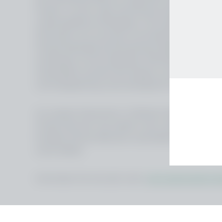
Fenster. Je nach Lage, Ausrichtung, Klimabedingungen
unterschiedliche Fenstertypen. Die myWindow-App, die 
Information auf innovative und kohärente Weise im C3-
Climate beinhaltet die klimatischen Bedingungen und
wie Baujahr, Art des Gebäudes, Wohnfläche und Etag
individuellen Auswahl des Designs und der Materiali
und Energieeintrag sowie ökologische Faktoren wie
An unserem Stammsitz in Türkheim/Unterallgäu zeige
Fenster über den Tag verteilt in den unterschiedlichs
Daneben können Besucher verschiedene Fensterprofil
somit erleben.
Informieren Sie sich jetzt unter:
www.salamander-wi