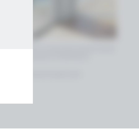
Zrównoważony rozwój
Kolory i dekory
Blog
Salamander News
Specjalistyczny partner detaliczny
ster- & Türprofile von Salamander Industrie-Produkte
H sorgen für optimale Lichtverhältnisse
alamander Industrie-Produkte GmbH